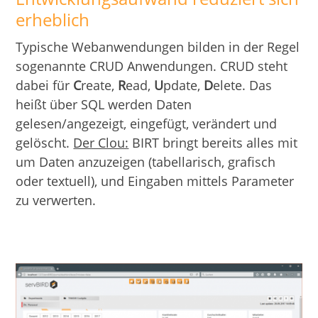
erheblich
Typische Webanwendungen bilden in der Regel
sogenannte CRUD Anwendungen. CRUD steht
dabei für
C
reate,
R
ead,
U
pdate,
D
elete. Das
heißt über SQL werden Daten
gelesen/angezeigt, eingefügt, verändert und
gelöscht.
Der Clou:
BIRT bringt bereits alles mit
um Daten anzuzeigen (tabellarisch, grafisch
oder textuell), und Eingaben mittels Parameter
zu verwerten.