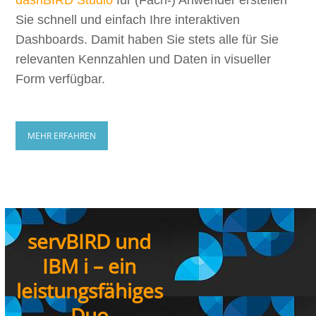
dashBIRD Studio
für (Fach-) Anwender erstellen
Sie schnell und einfach Ihre interaktiven
Dashboards. Damit haben Sie stets alle für Sie
relevanten Kennzahlen und Daten in visueller
Form verfügbar.
MEHR ERFAHREN
servBIRD und
IBM i – ein
leistungsfähiges
Duo