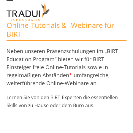
Skip
Open
Close
to
mobile
mobile
Online-Tutorials & -Webinare für
menu
menu
content
BIRT
Neben unseren Präsenzschulungen im „BIRT
Education Program“ bieten wir für BIRT
Einsteiger freie Online-Tutorials sowie in
regelmäßigen Abständen
*
umfangreiche,
weiterführende Online-Webinare an.
Lernen Sie von den BIRT-Experten die essentiellen
Skills von zu Hause oder dem Büro aus.