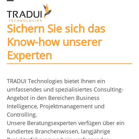
Skip
Open
Close
to
mobile
mobile
Sichern Sie sich das
menu
menu
content
Know-how unserer
Experten
TRADUI Technologies bietet Ihnen ein
umfassendes und spezialisiertes Consulting-
Angebot in den Bereichen Business
Intelligence, Projektmanagement und
Controlling.
Unsere Beratungsexperten verfügen über ein
fundiertes Branchenwissen, langjährige