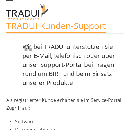
Skip
Open
Close
to
mobile
mobile
TRADUI Kunden-Support
menu
menu
content
Wir bei TRADUI unterstützen Sie
per E-Mail, telefonisch oder über
unser Support-Portal bei Fragen
rund um BIRT und beim Einsatz
unserer Produkte .
Als registrierter Kunde erhalten sie im Service-Portal
Zugriff auf:
Software
Dokumentationen