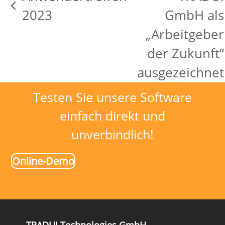
vorheriger
2023
GmbH als
Beitrag:
„Arbeitgeber
Nächster
der Zukunft“
Beitrag:
ausgezeichnet
Testen Sie unsere Software
einfach direkt und
unverbindlich!
Online-Demo
TRADUI Technologies GmbH