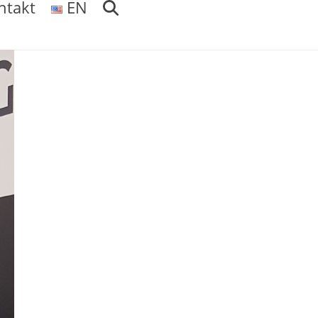
ntakt
EN