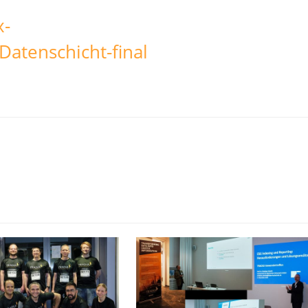
x-
atenschicht-final