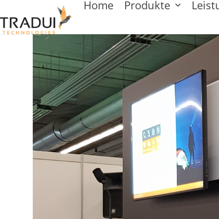
Home
Produkte
Leis
Skip
to
content