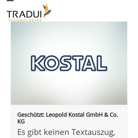
Skip
Open
Close
to
mobile
mobile
menu
menu
content
Geschützt: Leopold Kostal GmbH & Co.
KG
Es gibt keinen Textauszug,