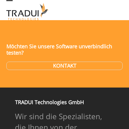
Skip
Open
Close
to
mobile
mobile
menu
menu
content
Möchten Sie unsere Software unverbindlich
testen?
KONTAKT
TRADUI Technologies GmbH
Wir sind die Spezialisten,
die Ihnen von der